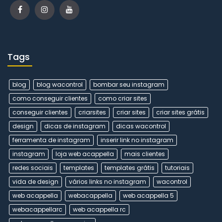
Tags
blog
blog wacontrol
bombar seu instagram
como conseguir clientes
como criar sites
conseguir clientes
criarsites
criar sites
criar sites grátis
design
dicas de instagram
dicas wacontrol
ferramenta de instagram
inserir link no instagram
instagram
loja web acappella
mais clientes
redes sociais
templates
templates grátis
tutoriais
vida de design
vários links no instagram
wacontrol
web acappella
webacappella
web acappella 5
webacappellarc
web acappella rc