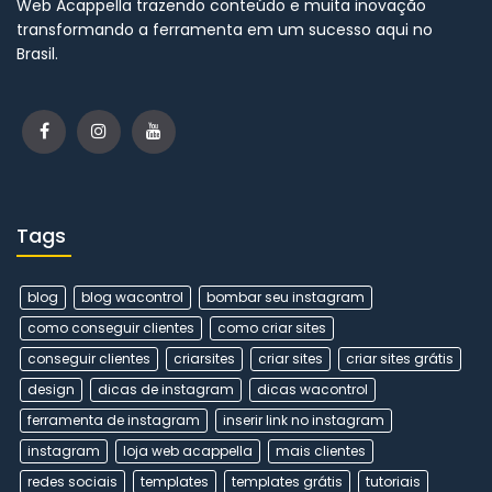
Web Acappella trazendo conteúdo e muita inovação
transformando a ferramenta em um sucesso aqui no
Brasil.
Tags
blog
blog wacontrol
bombar seu instagram
como conseguir clientes
como criar sites
conseguir clientes
criarsites
criar sites
criar sites grátis
design
dicas de instagram
dicas wacontrol
ferramenta de instagram
inserir link no instagram
instagram
loja web acappella
mais clientes
redes sociais
templates
templates grátis
tutoriais