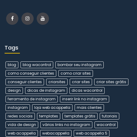
Tags
blog
blog wacontrol
bombar seu instagram
como conseguir clientes
como criar sites
conseguir clientes
criarsites
criar sites
criar sites grátis
design
dicas de instagram
dicas wacontrol
ferramenta de instagram
inserir link no instagram
instagram
loja web acappella
mais clientes
redes sociais
templates
templates grátis
tutoriais
vida de design
vários links no instagram
wacontrol
web acappella
webacappella
web acappella 5