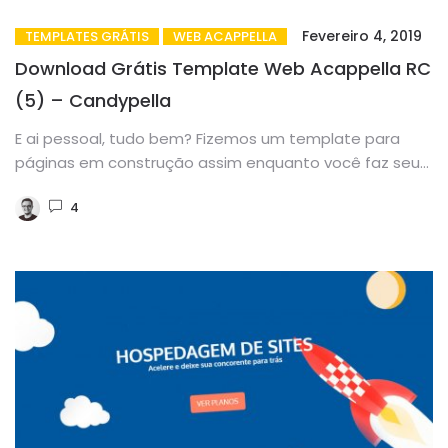
Fevereiro 4, 2019
TEMPLATES GRÁTIS
WEB ACAPPELLA
Download Grátis Template Web Acappella RC
(5) – Candypella
E ai pessoal, tudo bem? Fizemos um template para
páginas em construção assim enquanto você faz seu
projeto você...
4