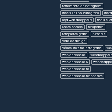
ferramenta de instagram
inserir link no instagram
inst
loja web acappella
mais clie
redes sociais
templates
templates grátis
tutoriais
vida de design
vários links no instagram
wac
web acappella
webacappell
web acappella 5
webacappel
web acappella rc
web acappella responsive