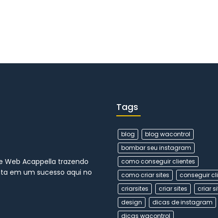
Tags
blog
blog wacontrol
bombar seu instagram
 Web Acappella trazendo
como conseguir clientes
nta em um sucesso aqui no
como criar sites
conseguir cl
criarsites
criar sites
criar s
design
dicas de instagram
dicas wacontrol