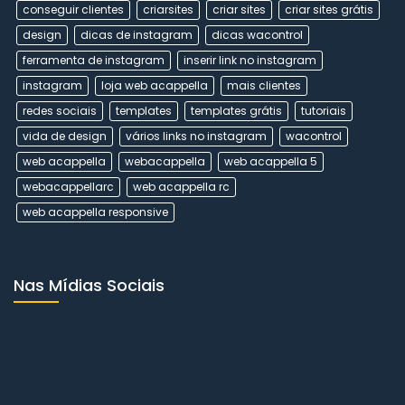
conseguir clientes
criarsites
criar sites
criar sites grátis
design
dicas de instagram
dicas wacontrol
ferramenta de instagram
inserir link no instagram
instagram
loja web acappella
mais clientes
redes sociais
templates
templates grátis
tutoriais
vida de design
vários links no instagram
wacontrol
web acappella
webacappella
web acappella 5
webacappellarc
web acappella rc
web acappella responsive
Nas Mídias Sociais