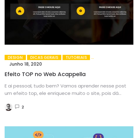
DESIGN
DICAS GERAIS
TUTORIAIS
Junho 18, 2020
Efeito TOP no Web Acappella
E ai pessoal, tudo bem? Vamos aprender nesse post
um efeito top, ele enriquece muito o site, pois dá...
2