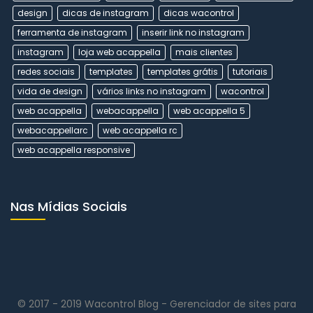
design
dicas de instagram
dicas wacontrol
ferramenta de instagram
inserir link no instagram
instagram
loja web acappella
mais clientes
redes sociais
templates
templates grátis
tutoriais
vida de design
vários links no instagram
wacontrol
web acappella
webacappella
web acappella 5
webacappellarc
web acappella rc
web acappella responsive
Nas Mídias Sociais
© 2017 - 2019 Wacontrol Blog - Gerenciador de sites para