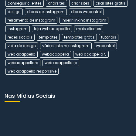
conseguir clientes
criarsites
criar sites
criar sites grátis
design
dicas de instagram
dicas wacontrol
ferramenta de instagram
inserir link no instagram
instagram
loja web acappella
mais clientes
redes sociais
templates
templates grátis
tutoriais
vida de design
vários links no instagram
wacontrol
web acappella
webacappella
web acappella 5
webacappellarc
web acappella rc
web acappella responsive
Nas Mídias Sociais