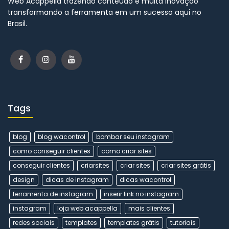
Web Acappella trazendo conteúdo e muita inovação
transformando a ferramenta em um sucesso aqui no
Brasil.
Tags
blog
blog wacontrol
bombar seu instagram
como conseguir clientes
como criar sites
conseguir clientes
criarsites
criar sites
criar sites grátis
design
dicas de instagram
dicas wacontrol
ferramenta de instagram
inserir link no instagram
instagram
loja web acappella
mais clientes
redes sociais
templates
templates grátis
tutoriais