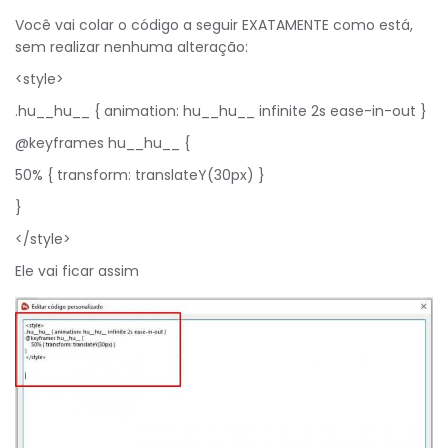
Você vai colar o código a seguir EXATAMENTE como está,
sem realizar nenhuma alteração:
<style>
.hu__hu__ { animation: hu__hu__ infinite 2s ease-in-out }
@keyframes hu__hu__ {
50% { transform: translateY(30px) }
}
</style>
Ele vai ficar assim