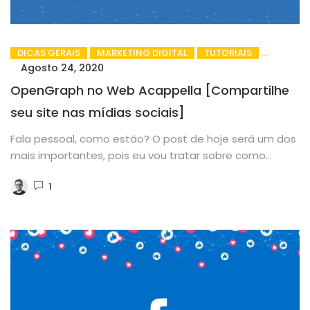
DICAS GERAIS
MARKETING DIGITAL
TUTORIAIS
Agosto 24, 2020
OpenGraph no Web Acappella [Compartilhe
seu site nas mídias sociais]
Fala pessoal, como estão? O post de hoje será um dos
mais importantes, pois eu vou tratar sobre como...
1