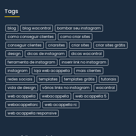
Tags
blog
blog wacontrol
bombar seu instagram
como conseguir clientes
como criar sites
conseguir clientes
criarsites
criar sites
criar sites grátis
design
dicas de instagram
dicas wacontrol
ferramenta de instagram
inserir link no instagram
instagram
loja web acappella
mais clientes
redes sociais
templates
templates grátis
tutoriais
vida de design
vários links no instagram
wacontrol
web acappella
webacappella
web acappella 5
webacappellarc
web acappella rc
web acappella responsive