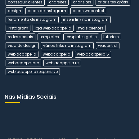
conseguir clientes
criarsites
criar sites
criar sites grátis
design
dicas de instagram
dicas wacontrol
ferramenta de instagram
inserir link no instagram
instagram
loja web acappella
mais clientes
redes sociais
templates
templates grátis
tutoriais
vida de design
vários links no instagram
wacontrol
web acappella
webacappella
web acappella 5
webacappellarc
web acappella rc
web acappella responsive
Nas Mídias Sociais