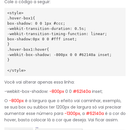
Cole o código a seguir:
<style>

.hover-box1{

box-shadow: 0 0 1px #ccc;

-webkit-transition-duration: 0.5s;

-webkit-transition-timing-function: linear;

box-shadow:0px 0 0 #fff inset;

}

.hover-box1:hover{

-webkit-box-shadow: -800px 0 0 #62140a inset;

}

</style>
Você vai alterar apenas essa linha:
-webkit-box-shadow:
-800px
0 0
#62140a
inset;
O
-800px
é a largura que o efeito vai caminhar, exemplo,
se sua box ou subbox ter 1200px de largura só vai precisar
aumentar esse número para
-1300px
, a
#62140a
é a cor do
hover, basta colocar lá a cor que deseja. Vai ficar assim.