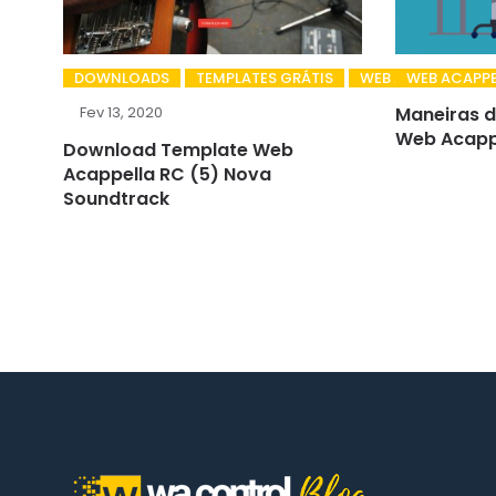
DOWNLOADS
TEMPLATES GRÁTIS
WEB ACAPPELLA
WEB ACAPPE
Fev 13, 2020
Maneiras d
Web Acapp
Download Template Web
Acappella RC (5) Nova
Soundtrack