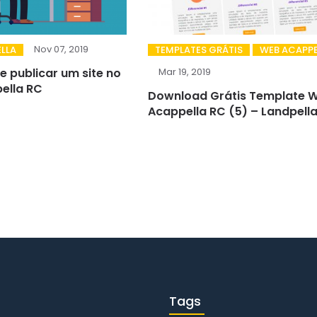
Nov 07, 2019
LLA
TEMPLATES GRÁTIS
WEB ACAPPE
e publicar um site no
Mar 19, 2019
ella RC
Download Grátis Template 
Acappella RC (5) – Landpell
Tags