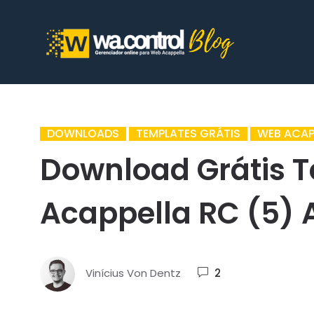
DOWNLOADS
TEMPLATES GRÁTIS
WEB ACAP
Download Grátis 
Acappella RC (5)
Vinícius Von Dentz
2