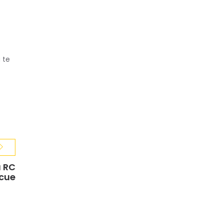
 te
 RC
cue