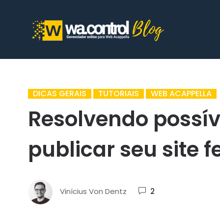
DICAS GERAIS
TUTORIAIS
WEB ACAPPELLA
Resolvendo possív
publicar seu site 
Vinícius Von Dentz
2